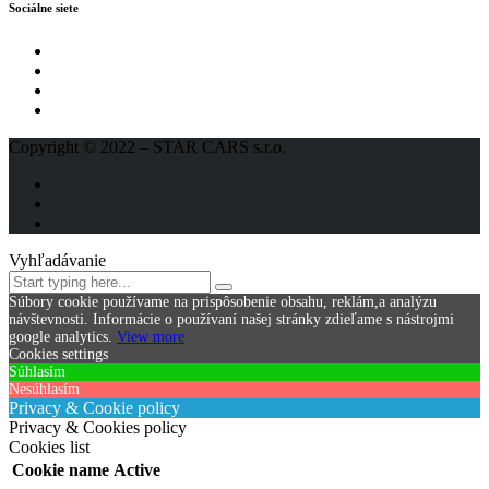
Sociálne siete
Copyright © 2022 – STAR CARS s.r.o.
Vyhľadávanie
Súbory cookie používame na prispôsobenie obsahu, reklám,a analýzu
návštevnosti.
Informácie o používaní našej stránky zdieľame s nástrojmi
google analytics.
View more
Cookies settings
Súhlasím
Nesúhlasím
Privacy & Cookie policy
Privacy & Cookies policy
Cookies list
Cookie name
Active