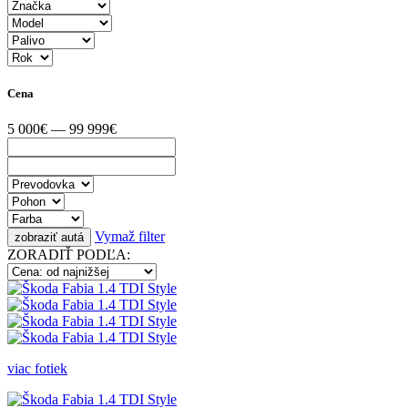
Cena
5 000€ — 99 999€
Vymaž filter
ZORADIŤ PODĽA:
viac fotiek