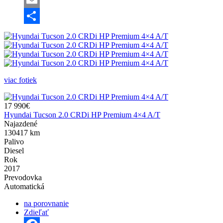
Email
Share
viac fotiek
17 990€
Hyundai Tucson 2.0 CRDi HP Premium 4×4 A/T
Najazdené
130417 km
Palivo
Diesel
Rok
2017
Prevodovka
Automatická
na porovnanie
Zdieľať