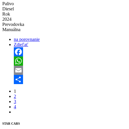
Palivo
Diesel
Rok
2024
Prevodovka
Manuálna
na porovnanie
Zdieľať
Facebook
WhatsApp
Email
Share
1
2
3
4
STAR CARS