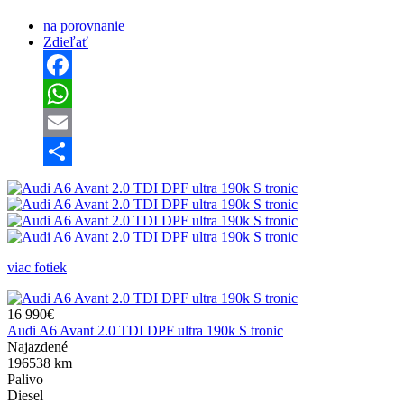
na porovnanie
Zdieľať
Facebook
WhatsApp
Email
Share
viac fotiek
16 990€
Audi A6 Avant 2.0 TDI DPF ultra 190k S tronic
Najazdené
196538 km
Palivo
Diesel