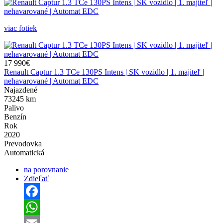
viac fotiek
17 990€
Renault Captur 1.3 TCe 130PS Intens | SK vozidlo | 1. majiteľ |
nehavarované | Automat EDC
Najazdené
73245 km
Palivo
Benzín
Rok
2020
Prevodovka
Automatická
na porovnanie
Zdieľať
Facebook
WhatsApp