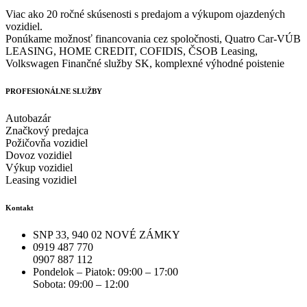
Viac ako 20 ročné skúsenosti s predajom a výkupom ojazdených
vozidiel.
Ponúkame možnosť financovania cez spoločnosti, Quatro Car-VÚB
LEASING, HOME CREDIT, COFIDIS, ČSOB Leasing,
Volkswagen Finančné služby SK, komplexné výhodné poistenie
PROFESIONÁLNE SLUŽBY
Autobazár
Značkový predajca
Požičovňa vozidiel
Dovoz vozidiel
Výkup vozidiel
Leasing vozidiel
Kontakt
SNP 33, 940 02 NOVÉ ZÁMKY
0919 487 770
0907 887 112
Pondelok – Piatok: 09:00 – 17:00
Sobota: 09:00 – 12:00