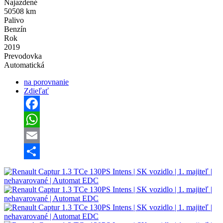
Najazdené
50508 km
Palivo
Benzín
Rok
2019
Prevodovka
Automatická
na porovnanie
Zdieľať
Facebook
WhatsApp
Email
Share