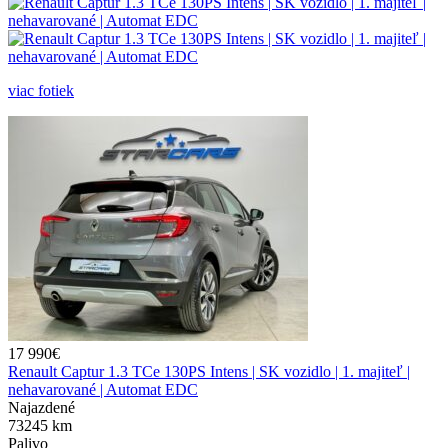
viac fotiek
17 990€
Renault Captur 1.3 TCe 130PS Intens | SK vozidlo | 1. majiteľ |
nehavarované | Automat EDC
Najazdené
73245 km
Palivo