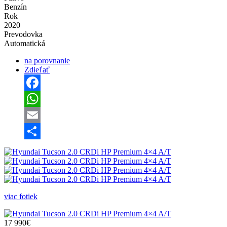
Benzín
Rok
2020
Prevodovka
Automatická
na porovnanie
Zdieľať
Facebook
WhatsApp
Email
Share
viac fotiek
17 990€