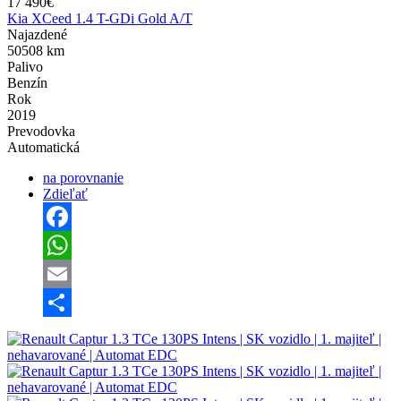
17 490€
Kia XCeed 1.4 T-GDi Gold A/T
Najazdené
50508 km
Palivo
Benzín
Rok
2019
Prevodovka
Automatická
na porovnanie
Zdieľať
Facebook
WhatsApp
Email
Share