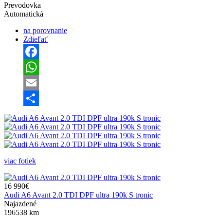
Prevodovka
Automatická
na porovnanie
Zdieľať
Facebook
WhatsApp
Email
Share
viac fotiek
16 990€
Audi A6 Avant 2.0 TDI DPF ultra 190k S tronic
Najazdené
196538 km