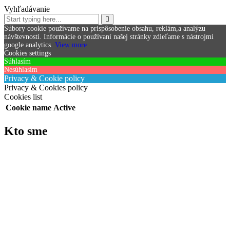
Vyhľadávanie
Súbory cookie používame na prispôsobenie obsahu, reklám,a analýzu
návštevnosti.
Informácie o používaní našej stránky zdieľame s nástrojmi
google analytics.
View more
Cookies settings
Súhlasím
Nesúhlasím
Privacy & Cookie policy
Privacy & Cookies policy
Cookies list
Cookie name
Active
Kto sme
Adresa našej webovej stránky je: https://starcars.sk.
Súbory cookies
Ak pridáte komentár na našej stránke, môžete súhlasiť s uložením
vášho mena, e-mailovej adresy a webovej stránky do súborov
cookies. Je to pre vaše pohodlie, aby ste nemuseli opätovne vypĺňať
vaše údaje znovu pri pridávaní ďalšieho komentára. Tieto súbory