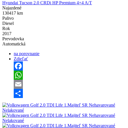
Hyundai Tucson 2.0 CRDi HP Premium 4×4 A/T
Najazdené
130417 km
Palivo
Diesel
Rok
2017
Prevodovka
Automatická
na porovnanie
Zdieľať
Facebook
WhatsApp
Email
Share