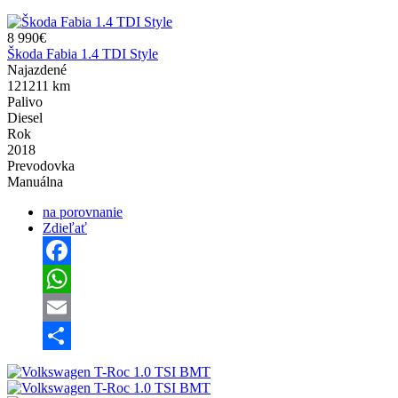
8 990€
Škoda Fabia 1.4 TDI Style
Najazdené
121211 km
Palivo
Diesel
Rok
2018
Prevodovka
Manuálna
na porovnanie
Zdieľať
Facebook
WhatsApp
Email
Share