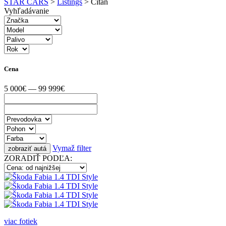
STAR CARS
>
Listings
>
Citan
Vyhľadávanie
Cena
5 000€ — 99 999€
Vymaž filter
ZORADIŤ PODĽA:
viac fotiek