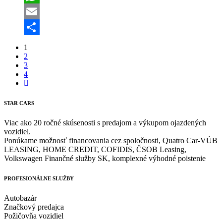
WhatsApp
Email
Share
1
2
3
4
STAR CARS
Viac ako 20 ročné skúsenosti s predajom a výkupom ojazdených
vozidiel.
Ponúkame možnosť financovania cez spoločnosti, Quatro Car-VÚB
LEASING, HOME CREDIT, COFIDIS, ČSOB Leasing,
Volkswagen Finančné služby SK, komplexné výhodné poistenie
PROFESIONÁLNE SLUŽBY
Autobazár
Značkový predajca
Požičovňa vozidiel