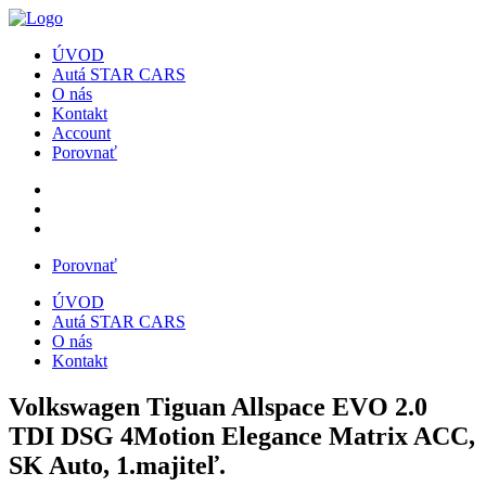
ÚVOD
Autá STAR CARS
O nás
Kontakt
Account
Porovnať
Porovnať
ÚVOD
Autá STAR CARS
O nás
Kontakt
Volkswagen Tiguan Allspace EVO 2.0
TDI DSG 4Motion Elegance Matrix ACC,
SK Auto, 1.majiteľ.