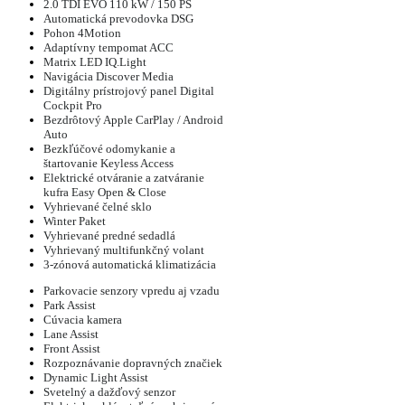
2.0 TDI EVO 110 kW / 150 PS
Automatická prevodovka DSG
Pohon 4Motion
Adaptívny tempomat ACC
Matrix LED IQ.Light
Navigácia Discover Media
Digitálny prístrojový panel Digital
Cockpit Pro
Bezdrôtový Apple CarPlay / Android
Auto
Bezkľúčové odomykanie a
štartovanie Keyless Access
Elektrické otváranie a zatváranie
kufra Easy Open & Close
Vyhrievané čelné sklo
Winter Paket
Vyhrievané predné sedadlá
Vyhrievaný multifunkčný volant
3-zónová automatická klimatizácia
Parkovacie senzory vpredu aj vzadu
Park Assist
Cúvacia kamera
Lane Assist
Front Assist
Rozpoznávanie dopravných značiek
Dynamic Light Assist
Svetelný a dažďový senzor