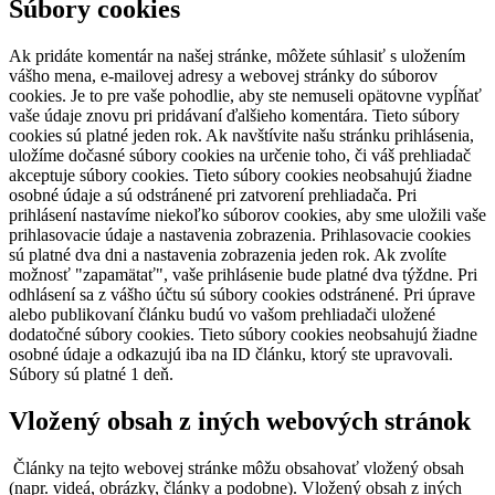
Súbory cookies
Ak pridáte komentár na našej stránke, môžete súhlasiť s uložením
vášho mena, e-mailovej adresy a webovej stránky do súborov
cookies. Je to pre vaše pohodlie, aby ste nemuseli opätovne vypĺňať
vaše údaje znovu pri pridávaní ďalšieho komentára. Tieto súbory
cookies sú platné jeden rok.
Ak navštívite našu stránku prihlásenia,
uložíme dočasné súbory cookies na určenie toho, či váš prehliadač
akceptuje súbory cookies. Tieto súbory cookies neobsahujú žiadne
osobné údaje a sú odstránené pri zatvorení prehliadača.
Pri
prihlásení nastavíme niekoľko súborov cookies, aby sme uložili vaše
prihlasovacie údaje a nastavenia zobrazenia. Prihlasovacie cookies
sú platné dva dni a nastavenia zobrazenia jeden rok. Ak zvolíte
možnosť "zapamätať", vaše prihlásenie bude platné dva týždne. Pri
odhlásení sa z vášho účtu sú súbory cookies odstránené.
Pri úprave
alebo publikovaní článku budú vo vašom prehliadači uložené
dodatočné súbory cookies. Tieto súbory cookies neobsahujú žiadne
osobné údaje a odkazujú iba na ID článku, ktorý ste upravovali.
Súbory sú platné 1 deň.
Vložený obsah z iných webových stránok
Články na tejto webovej stránke môžu obsahovať vložený obsah
(napr. videá, obrázky, články a podobne). Vložený obsah z iných