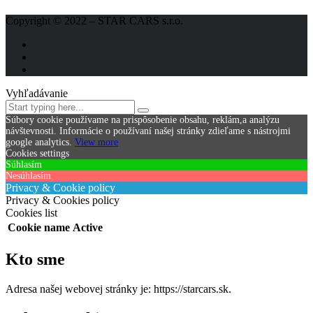
Copyright © 2022 – STAR CARS s.r.o.
Vyhľadávanie
Súbory cookie používame na prispôsobenie obsahu, reklám,a analýzu
návštevnosti.
Informácie o používaní našej stránky zdieľame s nástrojmi
google analytics.
View more
Cookies settings
Súhlasím
Nesúhlasím
Privacy & Cookie policy
Privacy & Cookies policy
Cookies list
Cookie name
Active
Kto sme
Adresa našej webovej stránky je: https://starcars.sk.