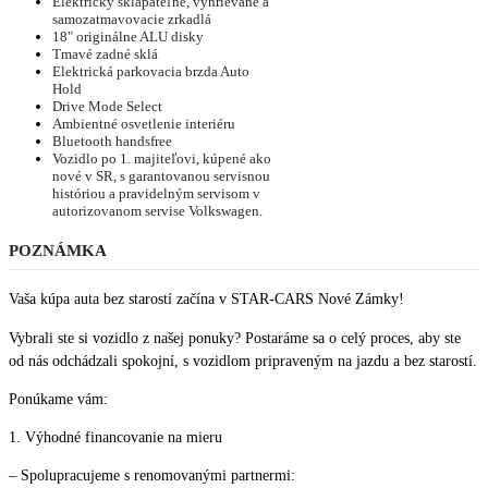
Elektricky sklápateľné, vyhrievané a
samozatmavovacie zrkadlá
18" originálne ALU disky
Tmavé zadné sklá
Elektrická parkovacia brzda Auto
Hold
Drive Mode Select
Ambientné osvetlenie interiéru
Bluetooth handsfree
Vozidlo po 1. majiteľovi, kúpené ako
nové v SR, s garantovanou servisnou
históriou a pravidelným servisom v
autorizovanom servise Volkswagen.
POZNÁMKA
Vaša kúpa auta bez starostí začína v STAR-CARS Nové Zámky!
Vybrali ste si vozidlo z našej ponuky? Postaráme sa o celý proces, aby ste
od nás odchádzali spokojní, s vozidlom pripraveným na jazdu a bez starostí.
Ponúkame vám:
1. Výhodné financovanie na mieru
– Spolupracujeme s renomovanými partnermi: