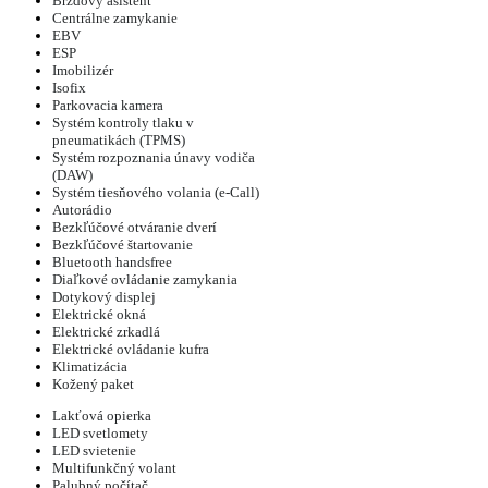
Brzdový asistent
Centrálne zamykanie
EBV
ESP
Imobilizér
Isofix
Parkovacia kamera
Systém kontroly tlaku v
pneumatikách (TPMS)
Systém rozpoznania únavy vodiča
(DAW)
Systém tiesňového volania (e-Call)
Autorádio
Bezkľúčové otváranie dverí
Bezkľúčové štartovanie
Bluetooth handsfree
Diaľkové ovládanie zamykania
Dotykový displej
Elektrické okná
Elektrické zrkadlá
Elektrické ovládanie kufra
Klimatizácia
Kožený paket
Lakťová opierka
LED svetlomety
LED svietenie
Multifunkčný volant
Palubný počítač