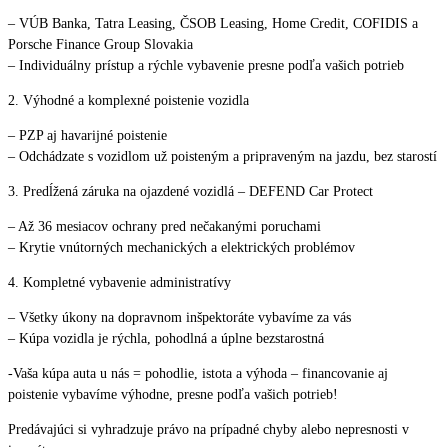
– VÚB Banka, Tatra Leasing, ČSOB Leasing, Home Credit, COFIDIS a
Porsche Finance Group Slovakia
– Individuálny prístup a rýchle vybavenie presne podľa vašich potrieb
2. Výhodné a komplexné poistenie vozidla
– PZP aj havarijné poistenie
– Odchádzate s vozidlom už poisteným a pripraveným na jazdu, bez starostí
3. Predĺžená záruka na ojazdené vozidlá – DEFEND Car Protect
– Až 36 mesiacov ochrany pred nečakanými poruchami
– Krytie vnútorných mechanických a elektrických problémov
4. Kompletné vybavenie administratívy
– Všetky úkony na dopravnom inšpektoráte vybavíme za vás
– Kúpa vozidla je rýchla, pohodlná a úplne bezstarostná
-Vaša kúpa auta u nás = pohodlie, istota a výhoda – financovanie aj
poistenie vybavíme výhodne, presne podľa vašich potrieb!
Predávajúci si vyhradzuje právo na prípadné chyby alebo nepresnosti v