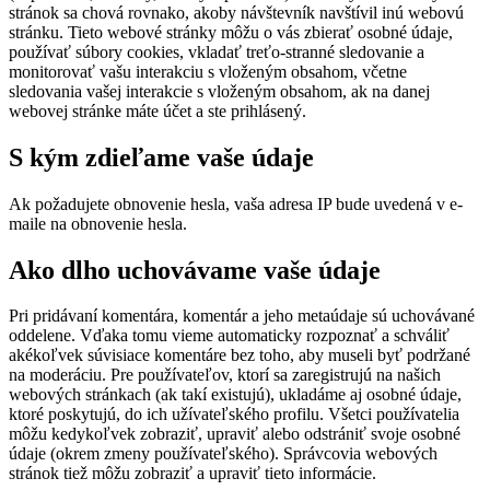
stránok sa chová rovnako, akoby návštevník navštívil inú webovú
stránku.
Tieto webové stránky môžu o vás zbierať osobné údaje,
používať súbory cookies, vkladať treťo-stranné sledovanie a
monitorovať vašu interakciu s vloženým obsahom, včetne
sledovania vašej interakcie s vloženým obsahom, ak na danej
webovej stránke máte účet a ste prihlásený.
S kým zdieľame vaše údaje
Ak požadujete obnovenie hesla, vaša adresa IP bude uvedená v e-
maile na obnovenie hesla.
Ako dlho uchovávame vaše údaje
Pri pridávaní komentára, komentár a jeho metaúdaje sú uchovávané
oddelene. Vďaka tomu vieme automaticky rozpoznať a schváliť
akékoľvek súvisiace komentáre bez toho, aby museli byť podržané
na moderáciu.
Pre používateľov, ktorí sa zaregistrujú na našich
webových stránkach (ak takí existujú), ukladáme aj osobné údaje,
ktoré poskytujú, do ich užívateľského profilu. Všetci používatelia
môžu kedykoľvek zobraziť, upraviť alebo odstrániť svoje osobné
údaje (okrem zmeny používateľského). Správcovia webových
stránok tiež môžu zobraziť a upraviť tieto informácie.