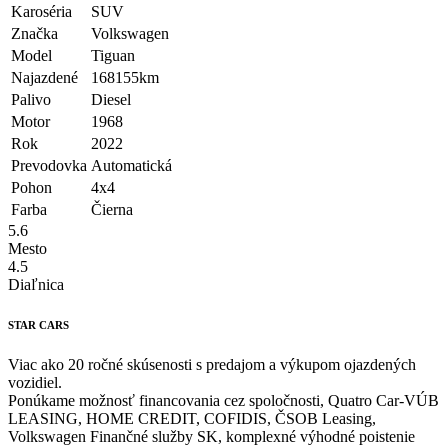
Karoséria
SUV
Značka
Volkswagen
Model
Tiguan
Najazdené
168155km
Palivo
Diesel
Motor
1968
Rok
2022
Prevodovka
Automatická
Pohon
4x4
Farba
Čierna
5.6
Mesto
4.5
Diaľnica
STAR CARS
Viac ako 20 ročné skúsenosti s predajom a výkupom ojazdených
vozidiel.
Ponúkame možnosť financovania cez spoločnosti, Quatro Car-VÚB
LEASING, HOME CREDIT, COFIDIS, ČSOB Leasing,
Volkswagen Finančné služby SK, komplexné výhodné poistenie