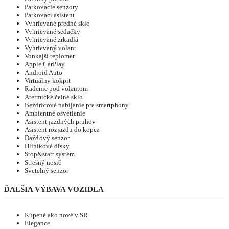
Parkovacie senzory
Parkovací asistent
Vyhrievané predné sklo
Vyhrievané sedačky
Vyhrievané zrkadlá
Vyhrievaný volant
Vonkajší teplomer
Apple CarPlay
Android Auto
Virtuálny kokpit
Radenie pod volantom
Atermické čelné sklo
Bezdrôtové nabíjanie pre smartphony
Ambientné osvetlenie
Asistent jazdných pruhov
Asistent rozjazdu do kopca
Dažďový senzor
Hliníkové disky
Stop&start systém
Strešný nosič
Svetelný senzor
ĎALŠIA VÝBAVA VOZIDLA
Kúpené ako nové v SR
Elegance